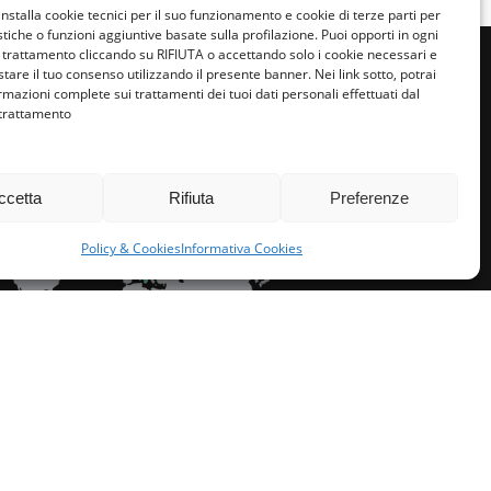
installa cookie tecnici per il suo funzionamento e cookie di terze parti per
istiche o funzioni aggiuntive basate sulla profilazione. Puoi opporti in ogni
trattamento cliccando su RIFIUTA o accettando solo i cookie necessari e
tare il tuo consenso utilizzando il presente banner. Nei link sotto, potrai
rmazioni complete sui trattamenti dei tuoi dati personali effettuati dal
 trattamento
miglie per l’accoglienza nel mondo
ccetta
Rifiuta
Preferenze
Policy & Cookies
Informativa Cookies