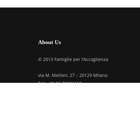
About Us
© 2013 Famiglie per l’Accoglienza
via M. Melloni, 27 – 20129 Milano
Tel: +39.02.70006152
C.F. 97019610159
Credits
Privacy