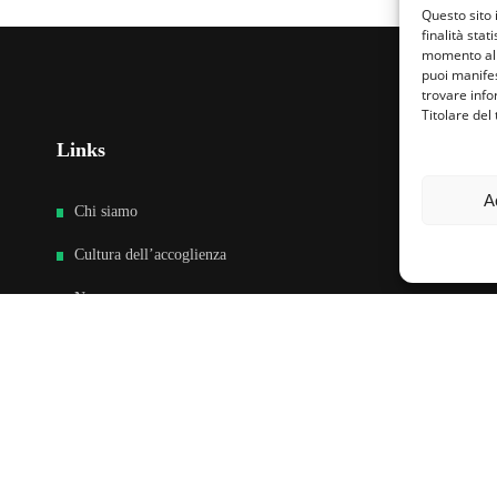
Questo sito 
finalità stat
momento al 
puoi manifes
trovare info
Titolare del
Links
Fa
A
Chi siamo
Cultura dell’accoglienza
News
Sedi e Contatti
Sostieni
Area riservata