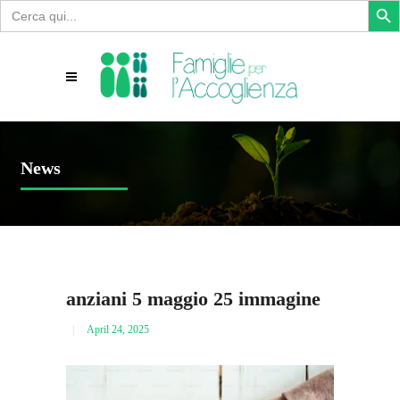
Search
for:
News
anziani 5 maggio 25 immagine
April 24, 2025