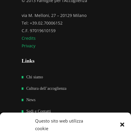
© 2013 Famiglie per l’Accoglienza
via M. Melloni, 27 – 20129 Milano
Tel: +39.02.70006152
C.F. 97019610159
Credits
Privacy
Links
Chi siamo
Cultura dell’accoglienza
News
Sedi e Contatti
Questo sito web utilizza
Sostieni
cookie