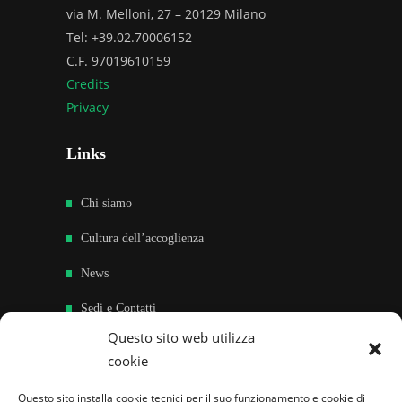
via M. Melloni, 27 – 20129 Milano
Tel: +39.02.70006152
C.F. 97019610159
Credits
Privacy
Links
Chi siamo
Cultura dell’accoglienza
News
Sedi e Contatti
Questo sito web utilizza
Sostieni
cookie
Area riservata
Questo sito installa cookie tecnici per il suo funzionamento e cookie di