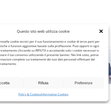
Questo sito web utilizza cookie
installa cookie tecnici per il suo funzionamento e cookie di terze parti per
istiche o funzioni aggiuntive basate sulla profilazione. Puoi opporti in ogni
trattamento cliccando su RIFIUTA o accettando solo i cookie necessari e
tare il tuo consenso utilizzando il presente banner. Nei link sotto, potrai
LOMBARDI
rmazioni complete sui trattamenti dei tuoi dati personali effettuati dal
FIGLI AD
 trattamento
LOMBARDIA MILANO
IN AFFI
IMPARARE
SCUOLA
L’ACCOGLIENZA
ccetta
Rifiuta
Preferenze
SGU
MARZO 28, 2026
DESIDE
Policy & Cookies
Informativa Cookies
MARZO 2