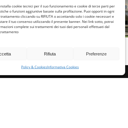
LAZIO
LAZ
installa cookie tecnici per il suo funzionamento e cookie di terze parti per
istiche o funzioni aggiuntive basate sulla profilazione. Puoi opporti in ogni
INCONTRO
INCO
trattamento cliccando su RIFIUTA o accettando solo i cookie necessari e
FAMIGLIE PER
FAMIGL
tare il tuo consenso utilizzando il presente banner. Nei link sotto, potrai
rmazioni complete sui trattamenti dei tuoi dati personali effettuati dal
L’ACCOGLIENZA DI
L’ACCO
 trattamento
ROMA E LAZIO
ROMA E L
FEBBRAIO 21, 2026
GENNAIO 
ccetta
Rifiuta
Preferenze
Policy & Cookies
Informativa Cookies
miglie per l’accoglienza nel mondo