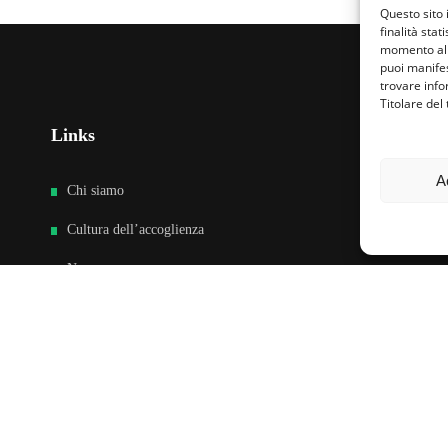
Questo sito 
finalità stat
momento al 
puoi manifes
trovare info
Titolare del
Links
Fa
A
Chi siamo
Cultura dell’accoglienza
News
Sedi e Contatti
Sostieni
Area riservata