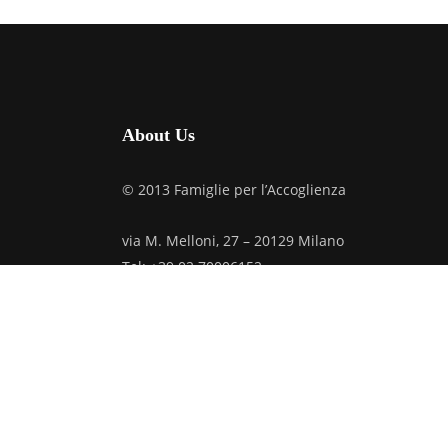
About Us
© 2013 Famiglie per l’Accoglienza
via M. Melloni, 27 – 20129 Milano
Tel: +39.02.70006152
C.F. 97019610159
Credits
Privacy