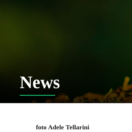
News
foto Adele Tellarini