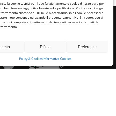
installa cookie tecnici per il suo funzionamento e cookie di terze parti per
istiche o funzioni aggiuntive basate sulla profilazione. Puoi opporti in ogni
trattamento cliccando su RIFIUTA o accettando solo i cookie necessari e
tare il tuo consenso utilizzando il presente banner. Nei link sotto, potrai
rmazioni complete sui trattamenti dei tuoi dati personali effettuati dal
 trattamento
miglie per l’accoglienza nel mondo
ccetta
Rifiuta
Preferenze
Policy & Cookies
Informativa Cookies