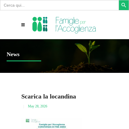
Search
for:
News
Scarica la locandina
May 28, 2026