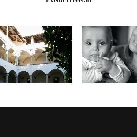
Eventi correlati
TOSCANA
TOSCANA
GIORNATA
PRESENTAZI
REGIONALE
DEL MIRAC
DELL’AFFIDO
DELL’OSPITA
FAMILIARE
MARZO 21, 2026
MAGGIO 16, 2026