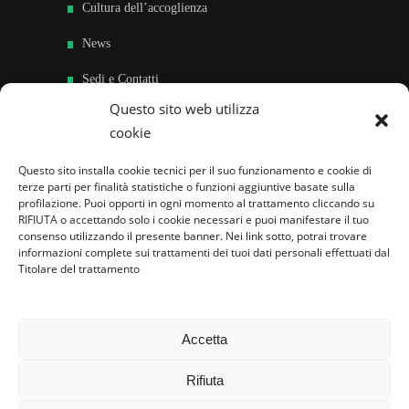
Cultura dell’accoglienza
News
Sedi e Contatti
Questo sito web utilizza
Sostieni
cookie
Area riservata
Questo sito installa cookie tecnici per il suo funzionamento e cookie di
terze parti per finalità statistiche o funzioni aggiuntive basate sulla
Famiglie per l’accoglienza nel mondo
profilazione. Puoi opporti in ogni momento al trattamento cliccando su
RIFIUTA o accettando solo i cookie necessari e puoi manifestare il tuo
consenso utilizzando il presente banner. Nei link sotto, potrai trovare
informazioni complete sui trattamenti dei tuoi dati personali effettuati dal
Titolare del trattamento
Accetta
Rifiuta