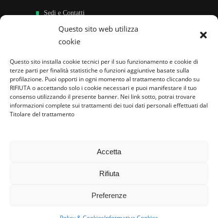
Sedi e Contatti
Questo sito web utilizza
Sostieni
cookie
Area riservata
Questo sito installa cookie tecnici per il suo funzionamento e cookie di
terze parti per finalità statistiche o funzioni aggiuntive basate sulla
Famiglie per l’accoglienza nel mondo
profilazione. Puoi opporti in ogni momento al trattamento cliccando su
RIFIUTA o accettando solo i cookie necessari e puoi manifestare il tuo
consenso utilizzando il presente banner. Nei link sotto, potrai trovare
informazioni complete sui trattamenti dei tuoi dati personali effettuati dal
Titolare del trattamento
Accetta
Rifiuta
Preferenze
Policy & Cookies
Informativa Cookies