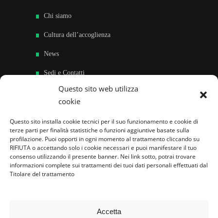
Chi siamo
Cultura dell’accoglienza
News
Sedi e Contatti
Questo sito web utilizza
Sostieni
cookie
Area riservata
Questo sito installa cookie tecnici per il suo funzionamento e cookie di
terze parti per finalità statistiche o funzioni aggiuntive basate sulla
Famiglie per l’accoglienza nel mondo
profilazione. Puoi opporti in ogni momento al trattamento cliccando su
RIFIUTA o accettando solo i cookie necessari e puoi manifestare il tuo
consenso utilizzando il presente banner. Nei link sotto, potrai trovare
informazioni complete sui trattamenti dei tuoi dati personali effettuati dal
Titolare del trattamento
Accetta