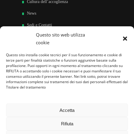
Cultura dell’accoglienza
News
Sedi e Contatti
Questo sito web utilizza
Sostieni
cookie
Area riservata
Questo sito installa cookie tecnici per il suo funzionamento e cookie di
terze parti per finalità statistiche o funzioni aggiuntive basate sulla
Famiglie per l’accoglienza nel mondo
profilazione. Puoi opporti in ogni momento al trattamento cliccando su
RIFIUTA o accettando solo i cookie necessari e puoi manifestare il tuo
consenso utilizzando il presente banner. Nei link sotto, potrai trovare
informazioni complete sui trattamenti dei tuoi dati personali effettuati dal
Titolare del trattamento
Accetta
Rifiuta