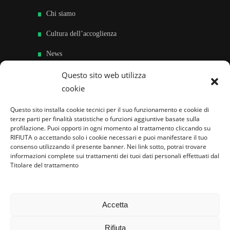
Chi siamo
Cultura dell’accoglienza
News
Sedi e Contatti
Questo sito web utilizza
cookie
Sostieni
Questo sito installa cookie tecnici per il suo funzionamento e cookie di
Area riservata
terze parti per finalità statistiche o funzioni aggiuntive basate sulla
profilazione. Puoi opporti in ogni momento al trattamento cliccando su
RIFIUTA o accettando solo i cookie necessari e puoi manifestare il tuo
Famiglie per l’accoglienza nel mondo
consenso utilizzando il presente banner. Nei link sotto, potrai trovare
informazioni complete sui trattamenti dei tuoi dati personali effettuati dal
Titolare del trattamento
Accetta
Rifiuta