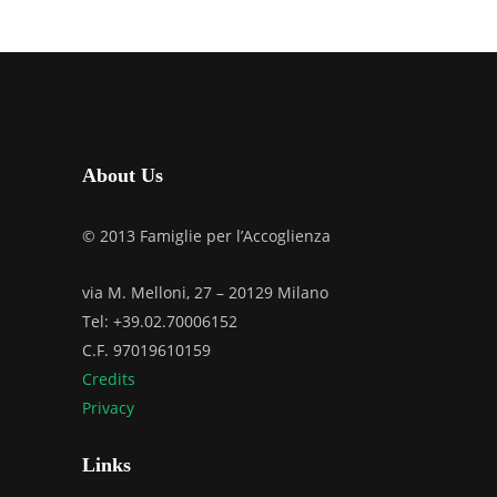
PELLEGRINA
IL PERCORSO DI
DI INIZIO A
ORIENTAMENTO
DELLA LOMB
ALL’ADOZIONE
SETTEMBRE 20, 20
FEBBRAIO 23, 2026
About Us
© 2013 Famiglie per l’Accoglienza
via M. Melloni, 27 – 20129 Milano
Tel: +39.02.70006152
C.F. 97019610159
Credits
Privacy
Links