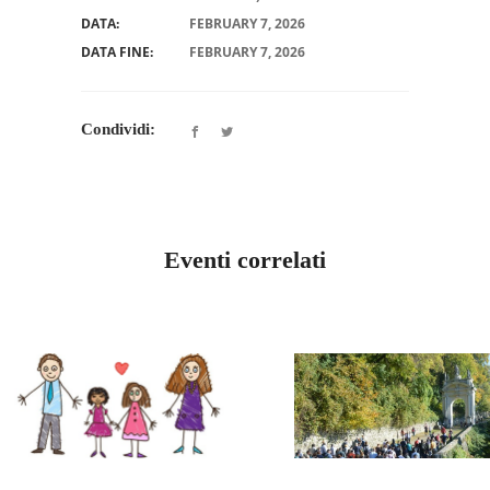
DATA:
FEBRUARY 7, 2026
DATA FINE:
FEBRUARY 7, 2026
Condividi:
Eventi correlati
LOMBARDIA VARESE
LOMBARDIA BERGAMO
L
“INCONTRARSI TRA
MILANO
LOMBARDIA VAR
NAZIONALE
FAMIGLIE”: PARTE