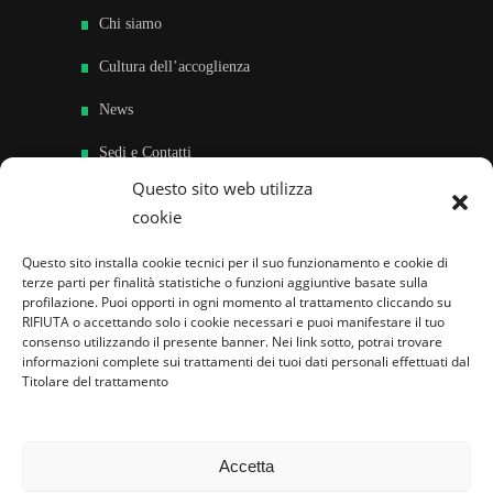
Chi siamo
Cultura dell’accoglienza
News
Sedi e Contatti
Questo sito web utilizza
Sostieni
cookie
Area riservata
Questo sito installa cookie tecnici per il suo funzionamento e cookie di
terze parti per finalità statistiche o funzioni aggiuntive basate sulla
Famiglie per l’accoglienza nel mondo
profilazione. Puoi opporti in ogni momento al trattamento cliccando su
RIFIUTA o accettando solo i cookie necessari e puoi manifestare il tuo
consenso utilizzando il presente banner. Nei link sotto, potrai trovare
informazioni complete sui trattamenti dei tuoi dati personali effettuati dal
Titolare del trattamento
Accetta