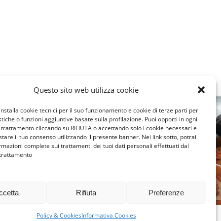
Questo sito web utilizza cookie
installa cookie tecnici per il suo funzionamento e cookie di terze parti per
istiche o funzioni aggiuntive basate sulla profilazione. Puoi opporti in ogni
trattamento cliccando su RIFIUTA o accettando solo i cookie necessari e
tare il tuo consenso utilizzando il presente banner. Nei link sotto, potrai
EMILIA 
rmazioni complete sui trattamenti dei tuoi dati personali effettuati dal
EMILIA ROMAGNA
E
L’ORIGI
 trattamento
ACCOGLIENZA IN
GRATUI
FAMIGLIA: UN BENE
SGUARDO
PER TUTTI
ccetta
Rifiuta
Preferenze
MAGGIO 1
GIUGNO 26, 2026
Policy & Cookies
Informativa Cookies