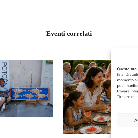
Eventi correlati
Questo sito 
finalità stat
momento al 
puoi manifes
EMILIA ROMAGNA
MILIA ROMAGNA
trovare info
LA FAMIGLIA, DOV
AMORE CHE
Titolare del
FIORISCE E
RA. SEMPRE.
RIFIORISCE
UGLIO 21, 2026
A
L’UMANO
LUGLIO 17, 2026