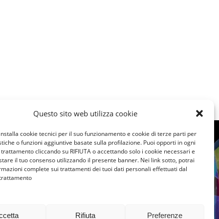
Questo sito web utilizza cookie
installa cookie tecnici per il suo funzionamento e cookie di terze parti per
istiche o funzioni aggiuntive basate sulla profilazione. Puoi opporti in ogni
PIEMONTE
VALLE D’AOSTA
trattamento cliccando su RIFIUTA o accettando solo i cookie necessari e
PERCORSO DI
tare il tuo consenso utilizzando il presente banner. Nei link sotto, potrai
PIEMONTE
VA
rmazioni complete sui trattamenti dei tuoi dati personali effettuati dal
ORIENTAMENTO
 trattamento
NON C
ALL’ADOZIONE
QUELL
FEBBRAIO 27, 2026
SORPRES
ccetta
Rifiuta
Preferenze