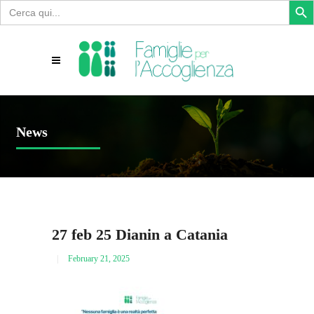
Search
for:
News
27 feb 25 Dianin a Catania
February 21, 2025