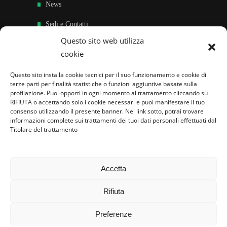
News
Sedi e Contatti
Questo sito web utilizza
Sostieni
cookie
Area riservata
Questo sito installa cookie tecnici per il suo funzionamento e cookie di
terze parti per finalità statistiche o funzioni aggiuntive basate sulla
Famiglie per l’accoglienza nel mondo
profilazione. Puoi opporti in ogni momento al trattamento cliccando su
RIFIUTA o accettando solo i cookie necessari e puoi manifestare il tuo
consenso utilizzando il presente banner. Nei link sotto, potrai trovare
informazioni complete sui trattamenti dei tuoi dati personali effettuati dal
Titolare del trattamento
Accetta
Rifiuta
Preferenze