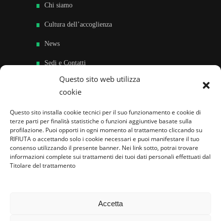
Chi siamo
Cultura dell’accoglienza
News
Sedi e Contatti
Questo sito web utilizza
Sostieni
cookie
Area riservata
Questo sito installa cookie tecnici per il suo funzionamento e cookie di
terze parti per finalità statistiche o funzioni aggiuntive basate sulla
Famiglie per l’accoglienza nel mondo
profilazione. Puoi opporti in ogni momento al trattamento cliccando su
RIFIUTA o accettando solo i cookie necessari e puoi manifestare il tuo
consenso utilizzando il presente banner. Nei link sotto, potrai trovare
informazioni complete sui trattamenti dei tuoi dati personali effettuati dal
Titolare del trattamento
Accetta