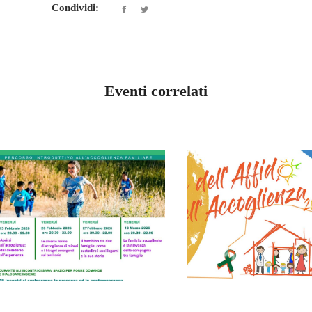
Condividi:
Eventi correlati
ABRUZZO
ABRUZZO
PERCORSO
ACCOGLIEN
INTRODUTTIVO
UN’ESPERIE
ALL’AFFIDO
POSSIBILE
FAMILIARE
SEMPRE NUO
FEBBRAIO 13, 2026
OTTOBRE 25, 202