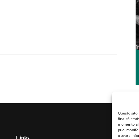
Questo sito 
finalità stat
momento al 
puoi manifes
trovare info
Links
Fa