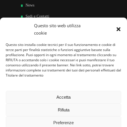
News
Sedi e Contatti
Questo sito web utilizza
Sostieni
cookie
Area riservata
Questo sito installa cookie tecnici per il suo funzionamento e cookie di
terze parti per finalità statistiche o funzioni aggiuntive basate sulla
Famiglie per l’accoglienza nel mondo
profilazione. Puoi opporti in ogni momento al trattamento cliccando su
RIFIUTA o accettando solo i cookie necessari e puoi manifestare il tuo
consenso utilizzando il presente banner. Nei link sotto, potrai trovare
informazioni complete sui trattamenti dei tuoi dati personali effettuati dal
Titolare del trattamento
Accetta
Rifiuta
Preferenze