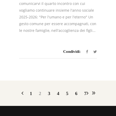
comunicarvi il quarto incontro con cui
vogliamo continuare insieme l'anno sociale
2025-2026: "Per l'umano e per l'eterno" Un
gesto comune per essere accompagnati, con
le nostre famiglie, nell'accoglienza dei figli...
Condividi:
1
2
3
4
5
6
7