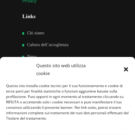
Privacy
Links
Chi siamo
Cultura dell’accoglienza
News
Questo sito web utilizza
Sedi e Contatti
cookie
Sostieni
Questo sito installa cookie tecnici per il suo funzionamento e cookie di
terze parti per finalità statistiche o funzioni aggiuntive basate sulla
Area riservata
profilazione. Puoi opporti in ogni momento al trattamento cliccando su
RIFIUTA o accettando solo i cookie necessari e puoi manifestare il tuo
Famiglie per l’accoglienza nel mondo
consenso utilizzando il presente banner. Nei link sotto, potrai trovare
informazioni complete sui trattamenti dei tuoi dati personali effettuati dal
Titolare del trattamento