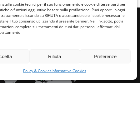
installa cookie tecnici per il suo funzionamento e cookie di terze parti per
istiche o funzioni aggiuntive basate sulla profilazione. Puoi opporti in ogni
trattamento cliccando su RIFIUTA o accettando solo i cookie necessari e
tare il tuo consenso utilizzando il presente banner. Nei link sotto, potrai
rmazioni complete sui trattamenti dei tuoi dati personali effettuati dal
 trattamento
miglie per l’accoglienza nel mondo
ccetta
Rifiuta
Preferenze
Policy & Cookies
Informativa Cookies