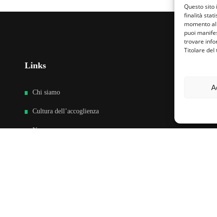
Questo sito 
finalità stat
momento al 
puoi manifes
trovare info
Titolare del
Links
Fa
A
Chi siamo
Cultura dell’accoglienza
News
Sedi e Contatti
Sostieni
Area riservata