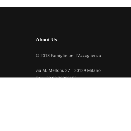
About Us
© 2013 Famiglie per l’Accoglienza
via M. Melloni, 27 – 20129 Milano
Tel: +39.02.70006152
C.F. 97019610159
Credits
Privacy