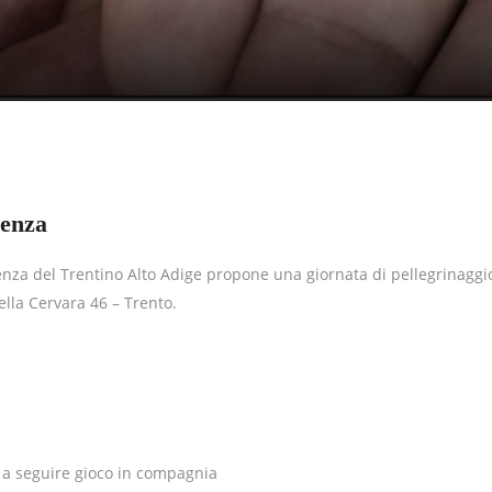
venza
enza del Trentino Alto Adige propone una giornata di pellegrinaggi
ella Cervara 46 – Trento.
e a seguire gioco in compagnia