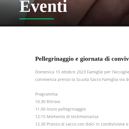
Eventi
Pellegrinaggio e giornata di convi
Domenica 15 ottobre 2023 Famiglie per l’Accogli
convivenza presso la Scuola Sacra Famiglia via d
Programma
10.30 Ritrovo
11.00 Inizio pellegrinaggio
12:15 Momento di testimonianza
12.30 Pranzo al sacco con dolci in condivisione 