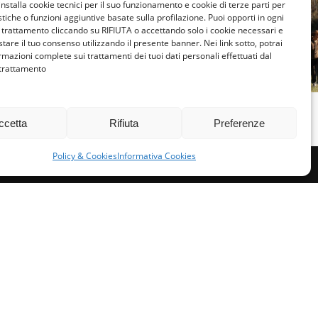
TRENTINO A
installa cookie tecnici per il suo funzionamento e cookie di terze parti per
TRENTINO ALTO ADIGE
istiche o funzioni aggiuntive basate sulla profilazione. Puoi opporti in ogni
INIZIO
POMERIGGIO E
trattamento cliccando su RIFIUTA o accettando solo i cookie necessari e
ACCOGLI
tare il tuo consenso utilizzando il presente banner. Nei link sotto, potrai
CASTAGNATA IN
rmazioni complete sui trattamenti dei tuoi dati personali effettuati dal
CAMMINO
 trattamento
COMPAGNIA!
PIEN
NOVEMBRE 16, 2025
OTTOBRE 
ccetta
Rifiuta
Preferenze
Policy & Cookies
Informativa Cookies
miglie per l’accoglienza nel mondo