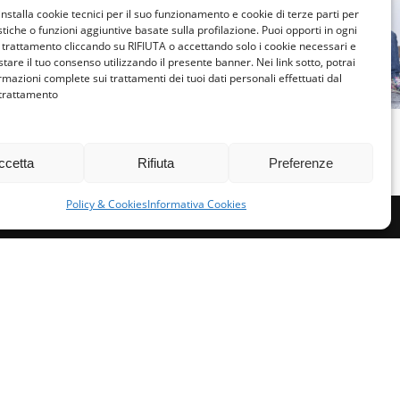
LOMBARDI
installa cookie tecnici per il suo funzionamento e cookie di terze parti per
FIGLI AD
istiche o funzioni aggiuntive basate sulla profilazione. Puoi opporti in ogni
LOMBARDIA MILANO
trattamento cliccando su RIFIUTA o accettando solo i cookie necessari e
IN AFFI
tare il tuo consenso utilizzando il presente banner. Nei link sotto, potrai
IMPARARE
rmazioni complete sui trattamenti dei tuoi dati personali effettuati dal
SCUOLA
L’ACCOGLIENZA
 trattamento
SGU
MARZO 28, 2026
DESIDE
ccetta
Rifiuta
Preferenze
MARZO 2
Policy & Cookies
Informativa Cookies
miglie per l’accoglienza nel mondo