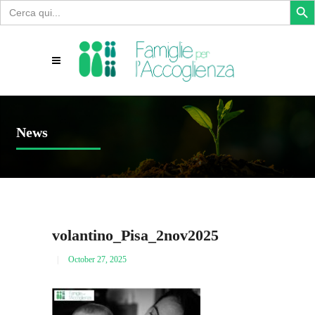
Search
for:
News
volantino_Pisa_2nov2025
October 27, 2025