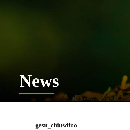
News
gesu_chiusdino