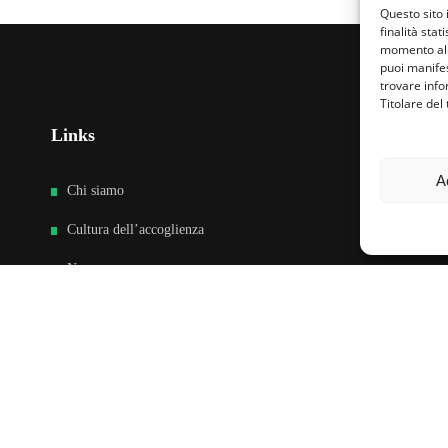
Questo sito 
finalità stat
momento al 
puoi manifes
trovare info
Titolare del
Links
Fa
A
Chi siamo
Cultura dell’accoglienza
News
Sedi e Contatti
Sostieni
Area riservata