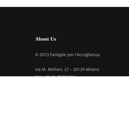
About Us
© 2013 Famiglie per l’Accoglienza
via M. Melloni, 27 – 20129 Milano
Tel: +39.02.70006152
C.F. 97019610159
Credits
Privacy