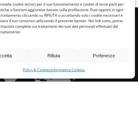
installa cookie tecnici per il suo funzionamento e cookie di terze parti per
istiche o funzioni aggiuntive basate sulla profilazione. Puoi opporti in ogni
trattamento cliccando su RIFIUTA o accettando solo i cookie necessari e
tare il tuo consenso utilizzando il presente banner. Nei link sotto, potrai
rmazioni complete sui trattamenti dei tuoi dati personali effettuati dal
 trattamento
miglie per l’accoglienza nel mondo
ccetta
Rifiuta
Preferenze
Policy & Cookies
Informativa Cookies