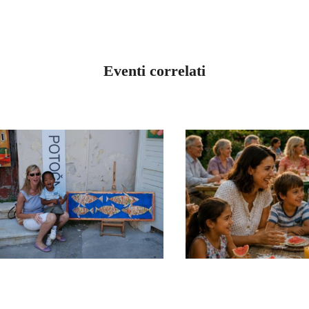
Eventi correlati
EMILIA ROMAGN
EMILIA ROMAGNA
LA FAMIGLIA,
L’AMORE CHE
FIORISCE
GENERA. SEMPRE.
RIFIORIS
LUGLIO 21, 2026
L’UMAN
LUGLIO 17, 202