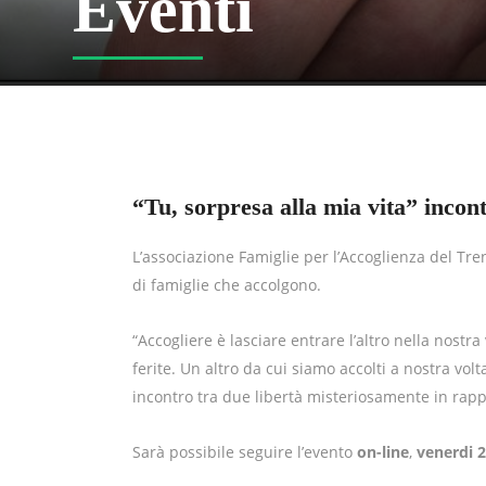
Eventi
“Tu, sorpresa alla mia vita” incont
L’associazione Famiglie per l’Accoglienza del 
di famiglie che accolgono.
“Accogliere è lasciare entrare l’altro nella nostra
ferite. Un altro da cui siamo accolti a nostra vol
incontro tra due libertà misteriosamente in rappo
Sarà possibile seguire l’evento
on-line
,
venerdi 