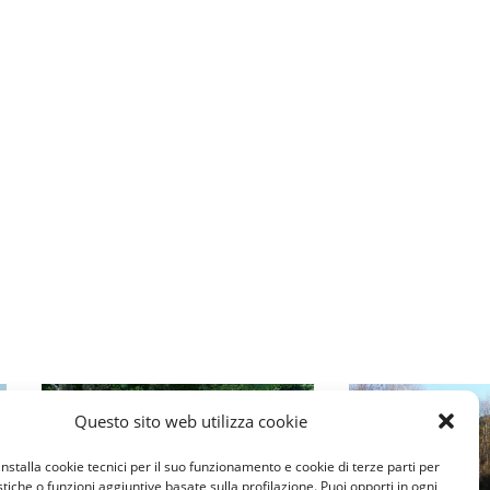
Questo sito web utilizza cookie
TRENTINO A
TRENTINO ALTO ADIGE
installa cookie tecnici per il suo funzionamento e cookie di terze parti per
INIZIO
istiche o funzioni aggiuntive basate sulla profilazione. Puoi opporti in ogni