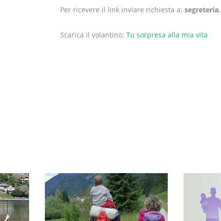
Per ricevere il link inviare richiesta a:
segreteria
Scarica il volantino:
Tu sorpresa alla mia vita
GE
TRENTINO ALTO ADIGE
TRE
 DI
GIORNATA DI
GENI