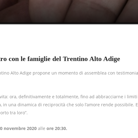
ro con le famiglie del Trentino Alto Adige
Trentino Alto Adige propone un momento di assemblea con testimoni
 vita: ora, definitivamente e totalmente, fino ad abbracciarne i limiti
ta, in una dinamica di reciprocità che solo l’amore rende possibile. E
rto tra loro”.
20 novembre 2020
alle
ore 20:30
.