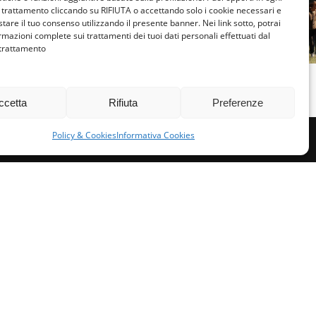
POMERIGGIO E
trattamento cliccando su RIFIUTA o accettando solo i cookie necessari e
ACCOGLI
CASTAGNATA IN
tare il tuo consenso utilizzando il presente banner. Nei link sotto, potrai
CAMMINO
rmazioni complete sui trattamenti dei tuoi dati personali effettuati dal
COMPAGNIA!
 trattamento
PIEN
NOVEMBRE 16, 2025
OTTOBRE 
ccetta
Rifiuta
Preferenze
Policy & Cookies
Informativa Cookies
miglie per l’accoglienza nel mondo