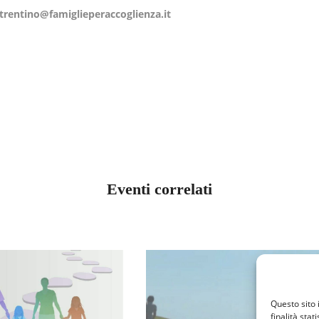
.trentino@famiglieperaccoglienza.it
Eventi correlati
NTINO ALTO ADIGE
TRENTINO ALTO ADIGE
Questo sito 
TORI E FIGLI:
GIORNATA INSIEME
finalità stat