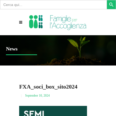
Search
for:
News
FXA_soci_box_sito2024
September 10, 2024