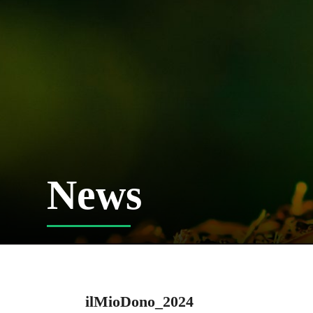
News
ilMioDono_2024