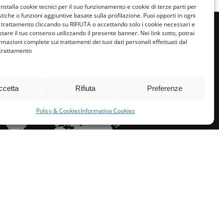
installa cookie tecnici per il suo funzionamento e cookie di terze parti per
istiche o funzioni aggiuntive basate sulla profilazione. Puoi opporti in ogni
trattamento cliccando su RIFIUTA o accettando solo i cookie necessari e
tare il tuo consenso utilizzando il presente banner. Nei link sotto, potrai
rmazioni complete sui trattamenti dei tuoi dati personali effettuati dal
 trattamento
miglie per l’accoglienza nel mondo
ccetta
Rifiuta
Preferenze
Policy & Cookies
Informativa Cookies