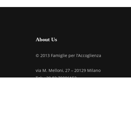
About Us
© 2013 Famiglie per l’Accoglienza
via M. Melloni, 27 – 20129 Milano
Tel: +39.02.70006152
C.F. 97019610159
Credits
Privacy