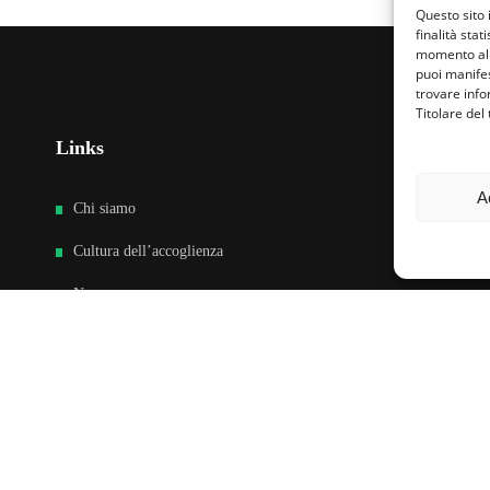
Questo sito 
finalità stat
momento al 
puoi manifes
trovare info
Titolare del
Links
Fa
A
Chi siamo
Cultura dell’accoglienza
News
Sedi e Contatti
Sostieni
Area riservata