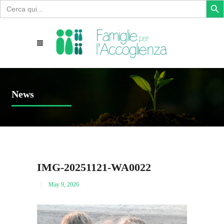
Search
for:
News
IMG-20251121-WA0022
May 9, 2026