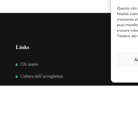
Questo sito 
finalità stat
momento al 
puoi manifes
trovare info
Titolare del
Links
Fa
A
Chi siamo
Cultura dell’accoglienza
News
Sedi e Contatti
Sostieni
Area riservata