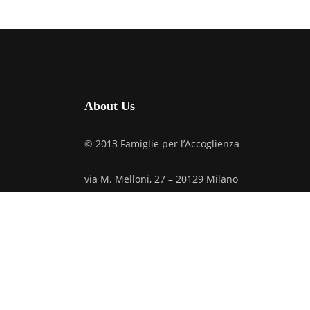
About Us
© 2013 Famiglie per l’Accoglienza
via M. Melloni, 27 – 20129 Milano
Tel: +39.02.70006152
C.F. 97019610159
Credits
Privacy