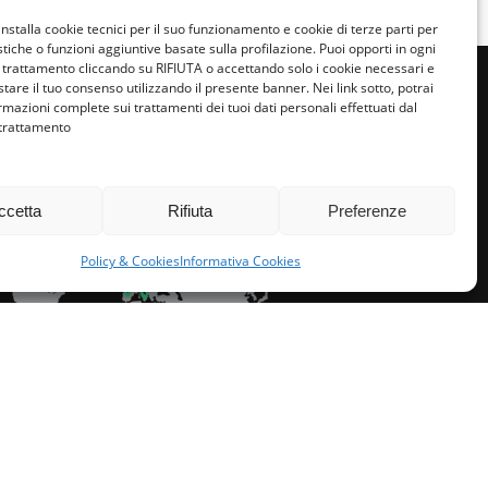
installa cookie tecnici per il suo funzionamento e cookie di terze parti per
istiche o funzioni aggiuntive basate sulla profilazione. Puoi opporti in ogni
trattamento cliccando su RIFIUTA o accettando solo i cookie necessari e
tare il tuo consenso utilizzando il presente banner. Nei link sotto, potrai
rmazioni complete sui trattamenti dei tuoi dati personali effettuati dal
 trattamento
miglie per l’accoglienza nel mondo
ccetta
Rifiuta
Preferenze
Policy & Cookies
Informativa Cookies