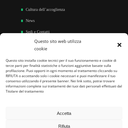
Cultura dell’accoglienza
News
Sedi e Contatti
Questo sito web utilizza
Sostieni
cookie
Area riservata
Questo sito installa cookie tecnici per il suo funzionamento e cookie di
terze parti per finalità statistiche o funzioni aggiuntive basate sulla
Famiglie per l’accoglienza nel mondo
profilazione. Puoi opporti in ogni momento al trattamento cliccando su
RIFIUTA o accettando solo i cookie necessari e puoi manifestare il tuo
consenso utilizzando il presente banner. Nei link sotto, potrai trovare
informazioni complete sui trattamenti dei tuoi dati personali effettuati dal
Titolare del trattamento
Accetta
Rifiuta