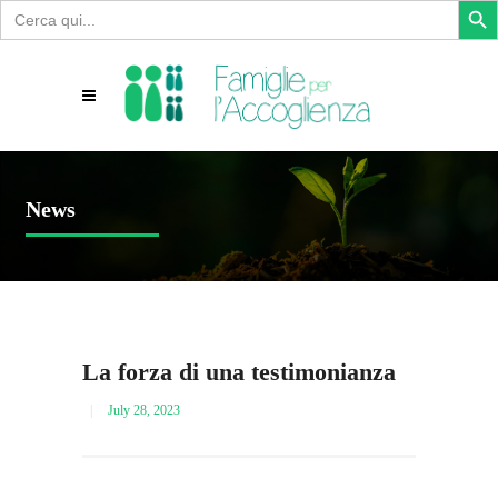
Search
for:
News
La forza di una testimonianza
July 28, 2023