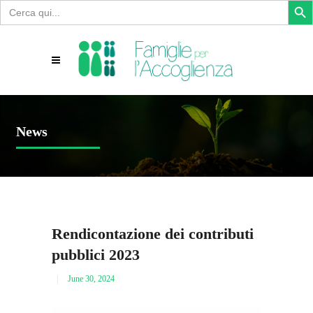
Search
for:
News
Rendicontazione dei contributi
pubblici 2023
June 30, 2024