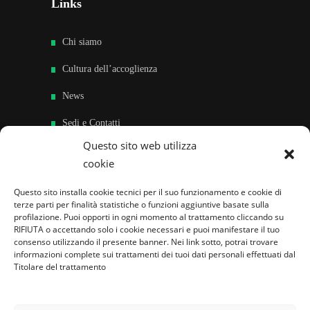
Links
Chi siamo
Cultura dell’accoglienza
News
Sedi e Contatti
Questo sito web utilizza
Sostieni
cookie
Area riservata
Questo sito installa cookie tecnici per il suo funzionamento e cookie di
terze parti per finalità statistiche o funzioni aggiuntive basate sulla
Famiglie per l’accoglienza nel mondo
profilazione. Puoi opporti in ogni momento al trattamento cliccando su
RIFIUTA o accettando solo i cookie necessari e puoi manifestare il tuo
consenso utilizzando il presente banner. Nei link sotto, potrai trovare
informazioni complete sui trattamenti dei tuoi dati personali effettuati dal
Titolare del trattamento