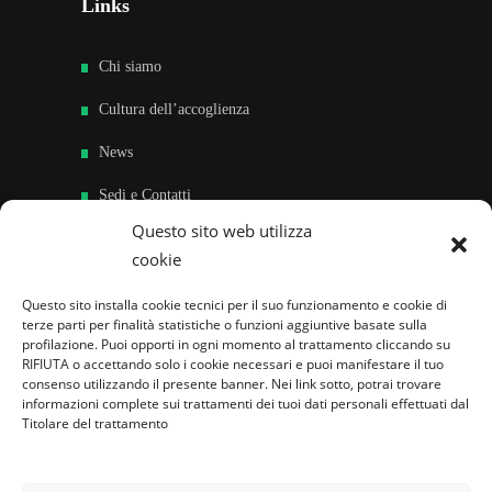
Links
Chi siamo
Cultura dell’accoglienza
News
Sedi e Contatti
Questo sito web utilizza
Sostieni
cookie
Area riservata
Questo sito installa cookie tecnici per il suo funzionamento e cookie di
terze parti per finalità statistiche o funzioni aggiuntive basate sulla
Famiglie per l’accoglienza nel mondo
profilazione. Puoi opporti in ogni momento al trattamento cliccando su
RIFIUTA o accettando solo i cookie necessari e puoi manifestare il tuo
consenso utilizzando il presente banner. Nei link sotto, potrai trovare
informazioni complete sui trattamenti dei tuoi dati personali effettuati dal
Titolare del trattamento