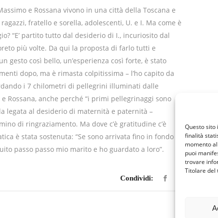
Massimo e Rossana vivono in una città della Toscana e
gazzi, fratello e sorella, adolescenti, U. e I. Ma come è
? “E’ partito tutto dal desiderio di I., incuriosito dal
eto più volte. Da qui la proposta di farlo tutti e
n gesto così bello, un’esperienza così forte, è stato
menti dopo, ma è rimasta colpitissima – l’ho capito da
dando i 7 chilometri di pellegrini illuminati dalle
mo e Rossana, anche perché “i primi pellegrinaggi sono
 legata al desiderio di maternità e paternità –
mino di ringraziamento. Ma dove c’è gratitudine c’è
Questo sito 
finalità stat
tica è stata sostenuta: “Se sono arrivata fino in fondo –
momento al 
guito passo passo mio marito e ho guardato a loro”.
puoi manifes
trovare info
Titolare del
Condividi:
A