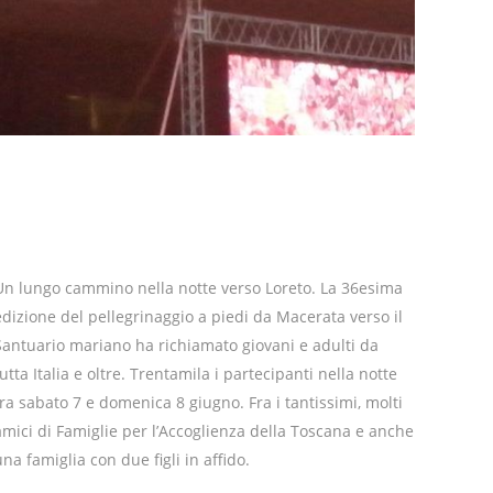
Un lungo cammino nella notte verso Loreto. La 36esima
edizione del pellegrinaggio a piedi da Macerata verso il
Santuario mariano ha richiamato giovani e adulti da
tutta Italia e oltre. Trentamila i partecipanti nella notte
tra sabato 7 e domenica 8 giugno. Fra i tantissimi, molti
amici di Famiglie per l’Accoglienza della Toscana e anche
una famiglia con due figli in affido.