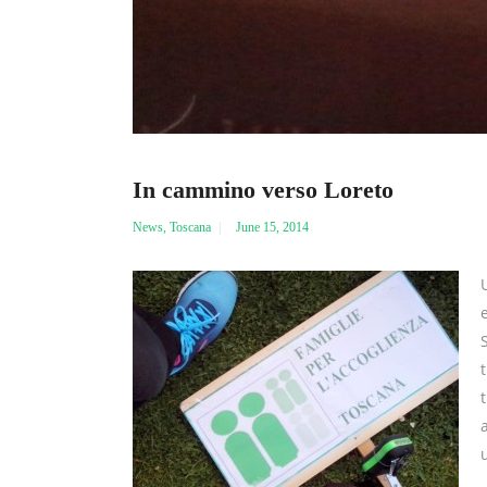
In cammino verso Loreto
News
,
Toscana
June 15, 2014