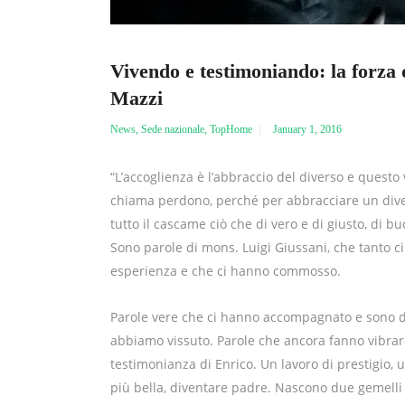
Vivendo e testimoniando: la forza 
Mazzi
News
,
Sede nazionale
,
TopHome
January 1, 2016
“L’accoglienza è l’abbraccio del diverso e questo v
chiama perdono, perché per abbracciare un dive
tutto il cascame ciò che di vero e di giusto, di buon
Sono parole di mons. Luigi Giussani, che tanto 
esperienza e che ci hanno commosso.
Parole vere che ci hanno accompagnato e sono di
abbiamo vissuto. Parole che ancora fanno vibrar
testimonianza di Enrico. Un lavoro di prestigio, u
più bella, diventare padre. Nascono due gemelli