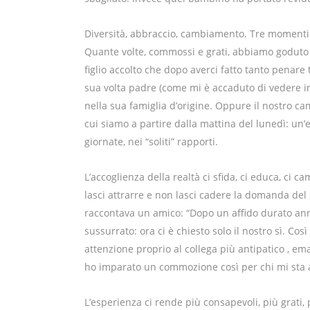
Diversità, abbraccio, cambiamento. Tre momenti
Quante volte, commossi e grati, abbiamo goduto
figlio accolto che dopo averci fatto tanto penar
sua volta padre (come mi è accaduto di vedere i
nella sua famiglia d’origine. Oppure il nostro 
cui siamo a partire dalla mattina del lunedì: un’e
giornate, nei “soliti” rapporti.
L’accoglienza della realtà ci sfida, ci educa, ci
lasci attrarre e non lasci cadere la domanda del su
raccontava un amico: “Dopo un affido durato an
sussurrato: ora ci è chiesto solo il nostro sì. Cos
attenzione proprio al collega più antipatico , em
ho imparato un commozione così per chi mi sta 
L’esperienza ci rende più consapevoli, più grati, p