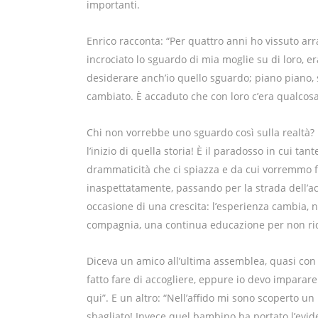
importanti.
Enrico racconta: “Per quattro anni ho vissuto arr
incrociato lo sguardo di mia moglie su di loro, er
desiderare anch’io quello sguardo; piano piano, so
cambiato. È accaduto che con loro c’era qualcosa 
Chi non vorrebbe uno sguardo così sulla realtà?
l’inizio di quella storia! È il paradosso in cui tant
drammaticità che ci spiazza e da cui vorremmo fu
inaspettatamente, passando per la strada dell’a
occasione di una crescita: l’esperienza cambia,
compagnia, una continua educazione per non ridu
Diceva un amico all’ultima assemblea, quasi con 
fatto fare di accogliere, eppure io devo imparare
qui”. E un altro: “Nell’affido mi sono scoperto u
sbagliato! Invece quel bambino ha portato l’evid