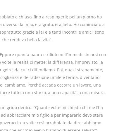
abbiato e chiuso, fino a respingerli; poi un giorno ho
a diverso dal mio, era grato, era lieto. Ho cominciato a
prattutto grazie a lei e a tanti incontri e amici, sono
che rendeva bella la vita”.
 Eppure quanta paura e rifiuto nell’immedesimarsi con
e volte la realtà ci mette: la differenza, l’imprevisto, la
ggire, da cui ci difendiamo. Poi, quasi stranamente,
ccoglienza e dell’adesione umile e ferma, diventano
 noi cambiamo. Perché accada occorre un lavoro, una
rre tutto a uno sforzo, a una capacità, a una misura.
un grido dentro: “Quante volte mi chiedo chi me l’ha
 ad abbracciare mio figlio e per impararlo devo stare
n poveraccio, a volte così arrabbiato da dire: abbiamo
enza che anch’ io avevo bisogno di essere salvato”.