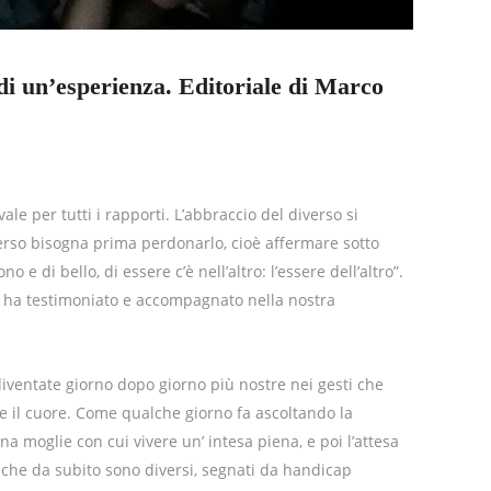
di un’esperienza. Editoriale di Marco
ale per tutti i rapporti. L’abbraccio del diverso si
rso bisogna prima perdonarlo, cioè affermare sotto
o e di bello, di essere c’è nell’altro: l’essere dell’altro”.
ci ha testimoniato e accompagnato nella nostra
ventate giorno dopo giorno più nostre nei gesti che
e il cuore. Come qualche giorno fa ascoltando la
na moglie con cui vivere un’ intesa piena, e poi l’attesa
 che da subito sono diversi, segnati da handicap