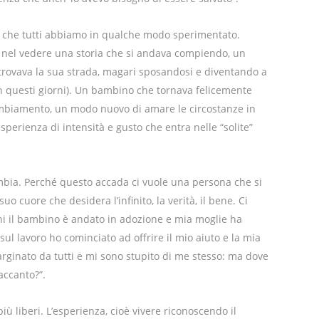
 che tutti abbiamo in qualche modo sperimentato.
 nel vedere una storia che si andava compiendo, un
e trovava la sua strada, magari sposandosi e diventando a
n questi giorni). Un bambino che tornava felicemente
cambiamento, un modo nuovo di amare le circostanze in
sperienza di intensità e gusto che entra nelle “solite”
 cambia. Perché questo accada ci vuole una persona che si
o cuore che desidera l’infinito, la verità, il bene. Ci
ni il bambino è andato in adozione e mia moglie ha
ì sul lavoro ho cominciato ad offrire il mio aiuto e la mia
arginato da tutti e mi sono stupito di me stesso: ma dove
accanto?”.
iù liberi. L’esperienza, cioè vivere riconoscendo il