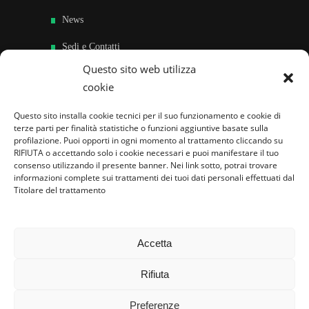
News
Sedi e Contatti
Questo sito web utilizza
Sostieni
cookie
Area riservata
Questo sito installa cookie tecnici per il suo funzionamento e cookie di
terze parti per finalità statistiche o funzioni aggiuntive basate sulla
Famiglie per l’accoglienza nel mondo
profilazione. Puoi opporti in ogni momento al trattamento cliccando su
RIFIUTA o accettando solo i cookie necessari e puoi manifestare il tuo
consenso utilizzando il presente banner. Nei link sotto, potrai trovare
informazioni complete sui trattamenti dei tuoi dati personali effettuati dal
Titolare del trattamento
Accetta
Rifiuta
Preferenze