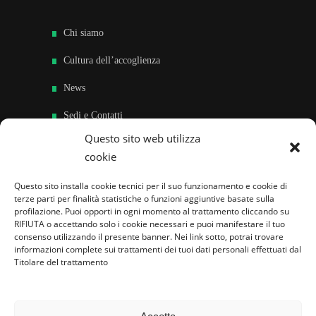
Chi siamo
Cultura dell’accoglienza
News
Sedi e Contatti
Questo sito web utilizza
Sostieni
cookie
Area riservata
Questo sito installa cookie tecnici per il suo funzionamento e cookie di
terze parti per finalità statistiche o funzioni aggiuntive basate sulla
Famiglie per l’accoglienza nel mondo
profilazione. Puoi opporti in ogni momento al trattamento cliccando su
RIFIUTA o accettando solo i cookie necessari e puoi manifestare il tuo
consenso utilizzando il presente banner. Nei link sotto, potrai trovare
informazioni complete sui trattamenti dei tuoi dati personali effettuati dal
Titolare del trattamento