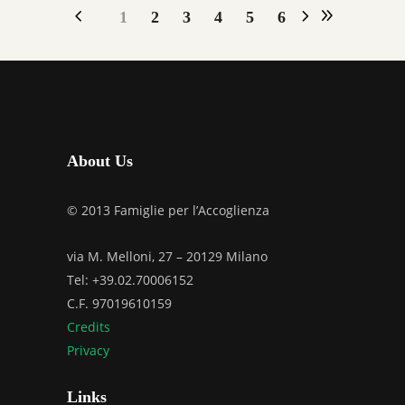
1
2
3
4
5
6
About Us
© 2013 Famiglie per l’Accoglienza
via M. Melloni, 27 – 20129 Milano
Tel: +39.02.70006152
C.F. 97019610159
Credits
Privacy
Links