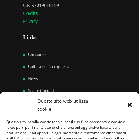
C.F. 97019610159
Credits
Privacy
Links
Chi siamo
Cultura dell’accoglienza
News
Sedi e Contatti
Questo sito web utilizza
Sostieni
cookie
Area riservata
Questo sito installa cookie tecnici per il suo funzionamento e cookie di
terze parti per finalità statistiche o funzioni aggiuntive basate sulla
Famiglie per l’accoglienza nel mondo
profilazione. Puoi opporti in ogni momento al trattamento cliccando su
RIFIUTA o accettando solo i cookie necessari e puoi manifestare il tuo