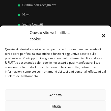
Cultura dell’accoglienza
News
Sedi e Contatti
Questo sito web utilizza
Sostieni
cookie
Area riservata
Questo sito installa cookie tecnici per il suo funzionamento e cookie di
terze parti per finalità statistiche o funzioni aggiuntive basate sulla
Famiglie per l’accoglienza nel mondo
profilazione. Puoi opporti in ogni momento al trattamento cliccando su
RIFIUTA o accettando solo i cookie necessari e puoi manifestare il tuo
consenso utilizzando il presente banner. Nei link sotto, potrai trovare
informazioni complete sui trattamenti dei tuoi dati personali effettuati dal
Titolare del trattamento
Accetta
Rifiuta