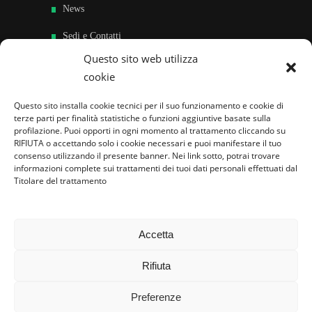
News
Sedi e Contatti
Questo sito web utilizza
Sostieni
cookie
Area riservata
Questo sito installa cookie tecnici per il suo funzionamento e cookie di
terze parti per finalità statistiche o funzioni aggiuntive basate sulla
Famiglie per l’accoglienza nel mondo
profilazione. Puoi opporti in ogni momento al trattamento cliccando su
RIFIUTA o accettando solo i cookie necessari e puoi manifestare il tuo
consenso utilizzando il presente banner. Nei link sotto, potrai trovare
informazioni complete sui trattamenti dei tuoi dati personali effettuati dal
Titolare del trattamento
Accetta
Rifiuta
Preferenze