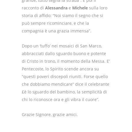
grande, tutto segna la strada”.
E poi il
racconto di
Alessandra
e
Michele
sulla loro
storia di affido: “Noi siamo il segno che si
può sempre ricominciare, e
che la
compagnia è una grazia immensa”.
Dopo un ‘tuffo’ nei mosaici di San Marco,
abbracciati dallo sguardo buono e potente
di Cristo in trono,
il momento della Messa. E’
Pentecoste, lo Spirito scende ancora su
“questi poveri discepoli riuniti. Forse quello
che dobbiamo mendicare” dice il celebrante
£è lo sguardo del bambino, la semplicità di
chi lo riconosce ora e gli vibra il cuore”.
Grazie Signore, grazie amici.