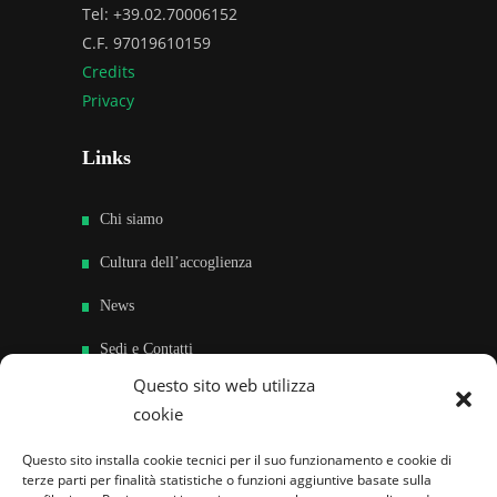
Tel: +39.02.70006152
C.F. 97019610159
Credits
Privacy
Links
Chi siamo
Cultura dell’accoglienza
News
Sedi e Contatti
Questo sito web utilizza
Sostieni
cookie
Area riservata
Questo sito installa cookie tecnici per il suo funzionamento e cookie di
terze parti per finalità statistiche o funzioni aggiuntive basate sulla
Famiglie per l’accoglienza nel mondo