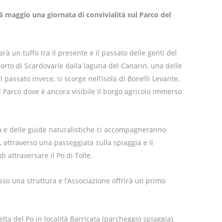
6 maggio una giornata di convivialità sul Parco del
à un tuffo tra il presente e il passato delle genti del
 porto di Scardovarie dalla laguna del Canarin, una delle
l passato invece, si scorge nell’isola di Bonelli Levante,
el Parco dove è ancora visibile il borgo agricolo immerso
à e delle guide naturalistiche ci accompagneranno
e, attraverso una passeggiata sulla spiaggia e il
attraversare il Po di Tolle.
sso una struttura e l’Associazione offrirà un primo
Delta del Po in località Barricata (parcheggio spiaggia).