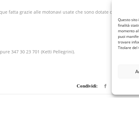
que fatta grazie alle motonavi usate che sono dotate di
Questo sito 
finalità stat
momento al 
puoi manifes
trovare info
Titolare del
pure 347 30 23 701 (Ketti Pellegrini).
A
Condividi: