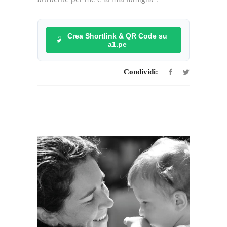
Crea Shortlink & QR Code su
a1.pe
Condividi: