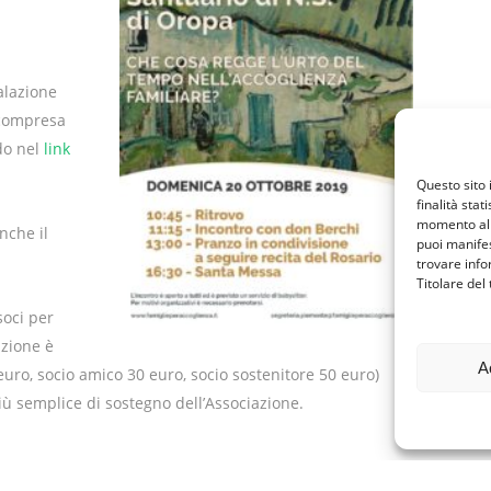
alazione
(compresa
ndo nel
link
Questo sito 
finalità stat
momento al 
nche il
puoi manifes
trovare info
Titolare del
soci per
izione è
A
euro, socio amico 30 euro, socio sostenitore 50 euro)
più semplice di sostegno dell’Associazione.
Condividi: