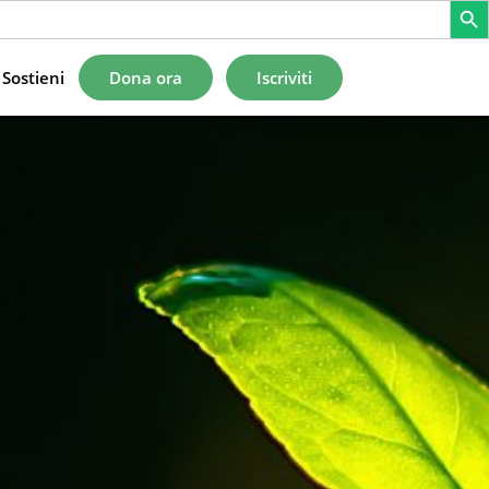
Sostieni
Dona ora
Iscriviti