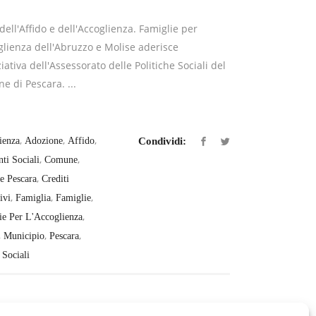
ell'Affido e dell'Accoglienza. Famiglie per
glienza dell'Abruzzo e Molise aderisce
iziativa dell'Assessorato delle Politiche Sociali del
 di Pescara. ...
,
,
,
ienza
Adozione
Affido
Condividi:
,
,
nti Sociali
Comune
,
 Pescara
Crediti
,
,
,
ivi
Famiglia
Famiglie
,
ie Per L'Accoglienza
,
,
,
Municipio
Pescara
 Sociali