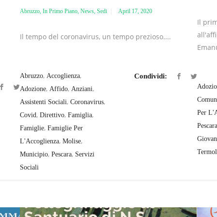
Abruzzo
,
In Primo Piano
,
News
,
Sedi
April 17, 2020
Il pri
all'af
Il tempo del coronavirus, un tempo prezioso....
Emanu
,
,
Abruzzo
Accoglienza
Condividi:
Adozio
,
,
,
Adozione
Affido
Anziani
Comun
,
,
Assistenti Sociali
Coronavirus
Per L'
,
,
,
Covid
Direttivo
Famiglia
Pescar
,
Famiglie
Famiglie Per
Giovan
,
,
L'Accoglienza
Molise
Termol
,
,
Municipio
Pescara
Servizi
Sociali